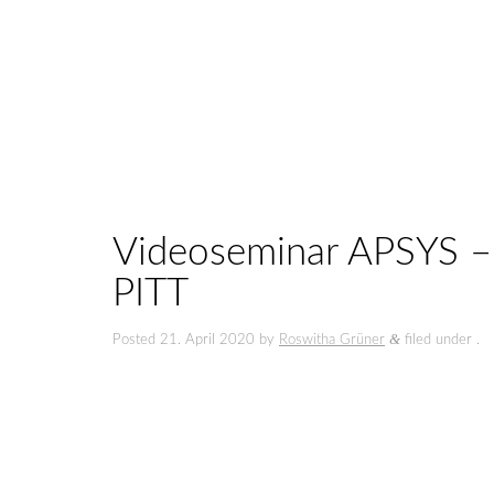
Videoseminar APSYS – 
PITT
&
Posted
21. April 2020
by
Roswitha Grüner
filed under .