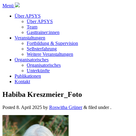
Menü
Über APSYS
Über APSYS
Team
Gasttrainer:innen
Veranstaltungen
Fortbildung & Supervision
Selbsterfahrung
Weitere Veranstaltungen
Organisatorisches
Organisatorisches
Unterkünfte
Publikationen
Kontakt
Habiba Kreszmeier_Foto
Posted
8. April 2025
by
Roswitha Grüner
&
filed under .