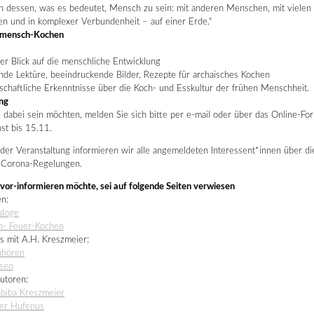
n dessen, was es bedeutet, Mensch zu sein: mit anderen Menschen, mit vielen
n und in komplexer Verbundenheit – auf einer Erde.“
rmensch-Kochen
er Blick auf die menschliche Entwicklung
nde Lektüre, beeindruckende Bilder, Rezepte für archaisches Kochen
chaftliche Erkenntnisse über die Koch- und Esskultur der frühen Menschheit.
ng
dabei sein möchten, melden Sie sich bitte per e-mail oder über das Online-Fo
st bis 15.11.
der Veranstaltung informieren wir alle angemeldeten Interessent*innen über di
n Corona-Regelungen.
vor-informieren möchte, sei auf folgende Seiten verwiesen
en:
aloge
- Feuer-Kochen
s mit A.H. Kreszmeier:
hören
sen
utoren:
abiba Kreszmeier
er Hufenus