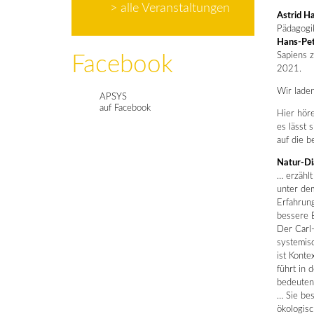
> alle Veranstaltungen
Astrid H
Pädagogi
Hans-Pet
Sapiens 
Facebook
2021.
Wir laden
APSYS
auf Facebook
Hier hör
es lässt 
auf die 
Natur-Di
… erzählt
unter de
Erfahrung
bessere 
Der Carl
systemis
ist Kont
führt in
bedeutend
… Sie bes
ökologis