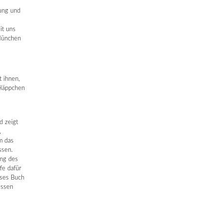
ung und
it uns
München
 ihnen,
 Häppchen
d zeigt
,
m das
ssen.
ung des
fe dafür
eses Buch
essen