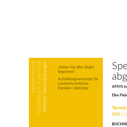
Selbsterfahrung
Fortbildung & Supervision
Weitere Veranstaltungen
Spe
„Immer hat alles längst
begonnen“
abg
Aufstellungswerkstatt für
Landwirtschaftliche
APSYS in
(Familien-) Betriebe
Elke Pieb
Termin
Ort:
Ca
BUCHVE