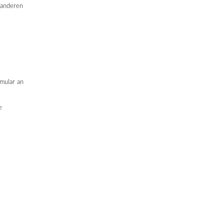
 anderen
rmular an
e