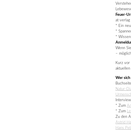
Verstehe
Lebewese
Feuer-U
at-verlag
* Ein neu
* Spanne
* Wissens
Anmeldu
Wenn Sie 
– möglich
Kurz vor 
aktuelle
Wer sich 
Buchseit
Natur-Di
Urmensch
Interview
* Zum
An
* Zum
Le
Zu den A
Astrid H
Hans Pet