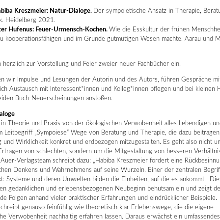
abiba Kreszmeier: Natur-Dialoge.
Der sympoietische Ansatz in Therapie, Berat
k. Heidelberg 2021.
er Hufenus: Feuer-Urmensch-Kochen.
Wie die Esskultur der frühen Menschhe
zu kooperationsfähigen und im Grunde gutmütigen Wesen machte. Aarau und 
 herzlich zur Vorstellung und Feier zweier neuer Fachbücher ein.
en wir Impulse und Lesungen der Autorin und des Autors, führen Gespräche mit
sich Austausch mit Interessent*innen und Kolleg*innen pflegen und bei kleinen
beiden Buch-Neuerscheinungen anstoßen.
aloge
 in Theorie und Praxis von der ökologischen Verwobenheit alles Lebendigen un
m Leitbegriff „Sympoiese“ Wege von Beratung und Therapie, die dazu beitragen
 und Wirklichkeit konkret und erdbezogen mitzugestalten. Es geht also nicht u
Ertragen von schlechten, sondern um die Mitgestaltung von besseren Verhältni
-Auer-Verlagsteam schreibt dazu: „Habiba Kreszmeier fordert eine Rückbesinn
chen Denkens und Wahrnehmens auf seine Wurzeln. Einer der zentralen Begrif
ext: Systeme und deren Umwelten bilden die Einheiten, auf die es ankommt. Di
 den gedanklichen und erlebensbezogenen Neubeginn behutsam ein und zeigt d
e Folgen anhand vieler praktischer Erfahrungen und eindrücklicher Beispiele.
chreibt genauso feinfühlig wie theoretisch klar Erlebenswege, die die eigene
che Verwobenheit nachhaltig erfahren lassen. Daraus erwächst ein umfassendes