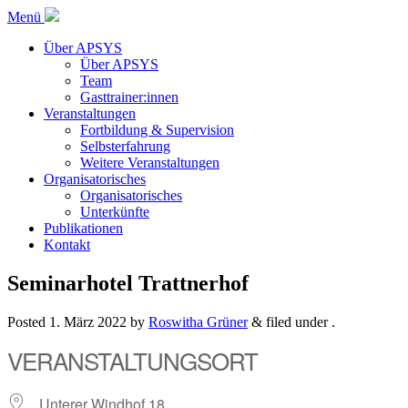
Menü
Über APSYS
Über APSYS
Team
Gasttrainer:innen
Veranstaltungen
Fortbildung & Supervision
Selbsterfahrung
Weitere Veranstaltungen
Organisatorisches
Organisatorisches
Unterkünfte
Publikationen
Kontakt
Seminarhotel Trattnerhof
Posted
1. März 2022
by
Roswitha Grüner
&
filed under .
VERANSTALTUNGSORT
Unterer Windhof 18