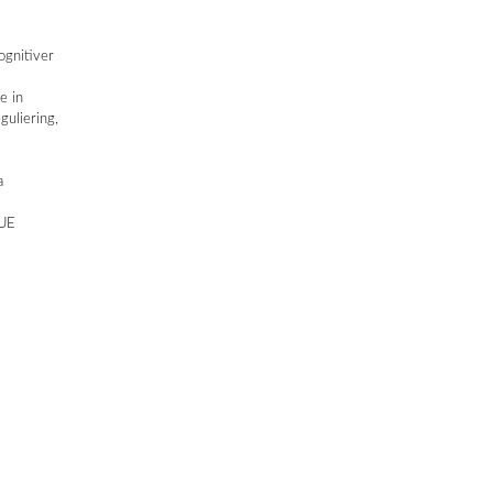
ognitiver
e in
guliering,
a
LUE