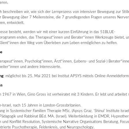
eren.
ch beschreiben wir, wie sich der Lernprozess von intensiver Bewegung zur Stil
er Bewegung über 7 Meilensteine, die 7 grundlegenden Fragen unseres Nerve
en, entwickelt.
eresse besteht, werden wir mit einer kurzen Einführung in das 51BLUE-
sprogramm enden, das Therapeut*innen und Berater*innen Werkzeuge bietet, u
lient*innen den Weg vom Überleben zum Leben ermöglichen zu helfen.
ppe
rapeut*innen, Psycholog*innen, Ärzt*innen, (Lebens- und Sozial-) Berater*inne
eiter*innen und andere Interessierte.
ng
: möglichst bis 25. Mai 2021 bei Institut APSYS mittels Online-Anmeldeform
ss
1967 in Wien, Gino Gross ist verheiratet mit 3 Kindern. Er lebt und arbeitet 
-Israel, nach 15 Jahren in London-Grossbritanien.
ng in Systemischer Familien Therapie MSc. (Apsys Graz, ‘Shinui’ Institute Israel
 Pädagogik und Rabbinat BEd. MA. (Israel). Weiterbieldung in EMDR, Hypnother
 und Konflikt Resolution, Systemische Narrative Organisations Beratung, Focu
trierte Psychotherapie, Feldenkreis, und Neuropschology.