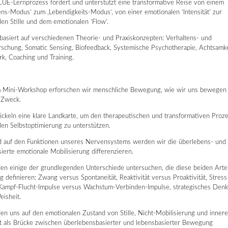
UE-Lernprozess fördert und unterstützt eine transformative Reise von einem
ns-Modus’ zum ‚Lebendigkeits-Modus‘, von einer emotionalen ‘Intensität’ zur
en Stille und dem emotionalen ‘Flow’.
asiert auf verschiedenen Theorie- und Praxiskonzepten: Verhaltens- und
schung, Somatic Sensing, Biofeedback, Systemische Psychotherapie, Achtsamkei
k, Coaching und Training.
m Mini-Workshop erforschen wir menschliche Bewegung, wie wir uns bewegen
 Zweck.
ckeln eine klare Landkarte, um den therapeutischen und transformativen Proz
en Selbstoptimierung zu unterstützen.
d auf den Funktionen unseres Nervensystems werden wir die überlebens- und 
ierte emotionale Mobilisierung differenzieren.
en einige der grundlegenden Unterschiede untersuchen, die diese beiden Art
definieren: Zwang versus Spontaneität, Reaktivität versus Proaktivität, Stress
t, Kampf-Flucht-Impulse versus Wachstum-Verbinden-Impulse, strategisches Den
isheit.
n uns auf den emotionalen Zustand von Stille, Nicht-Mobilisierung und innere
it als Brücke zwischen überlebensbasierter und lebensbasierter Bewegung