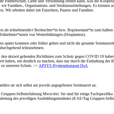
füllte Partnerschaft, Liebe und Versöhnung öffnen kann, was die Koopera
ir Familien-, Organisations- und Strukturaufstellungen. Es können au
en. Wir arbeiten dabei mit Einzelnen, Paaren und Familien.
en als teilnehmende/r Beobachter*in bzw. Repräsentant*in zum halben S
Teilnehmer*innen von Weiterbildungen (Hospitation).
n später kommen oder früher gehen und nicht die gesamte Seminarzeit 
m durchgehend teilzunehmen.
den derzeit geltenden Richtlinien zum Schutz gegen COVID 19 haben wi
liert haben, um deutlich zu machen, dass nur durch die Einhaltung der 
h zu unserem Schutz. >>
APSYS Hygienekonzept DsA
elden sie sich selbst am jeweils angegebenen Seminarort an.
Gruppen-Selbsterfahrung Mwst-frei. Sie sind für einige Fachspezifika 
gsleitung des jeweiligen Ausbildungsinstitutes (8 AE/Tag Gruppen-Selbs