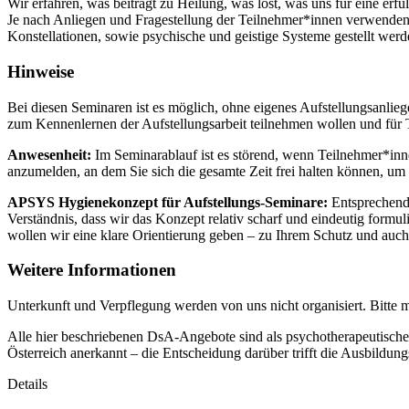
Wir erfahren, was beiträgt zu Heilung, was löst, was uns für eine er
Je nach Anliegen und Fragestellung der Teilnehmer*innen verwenden w
Konstellationen, sowie psychische und geistige Systeme gestellt werd
Hinweise
Bei diesen Seminaren ist es möglich, ohne eigenes Aufstellungsanlieg
zum Kennenlernen der Aufstellungsarbeit teilnehmen wollen und für 
Anwesenheit:
Im Seminarablauf ist es störend, wenn Teilnehmer*inne
anzumelden, an dem Sie sich die gesamte Zeit frei halten können, u
APSYS Hygienekonzept für Aufstellungs-Seminare:
Entsprechend 
Verständnis, dass wir das Konzept relativ scharf und eindeutig formu
wollen wir eine klare Orientierung geben – zu Ihrem Schutz und auc
Weitere Informationen
Unterkunft und Verpflegung werden von uns nicht organisiert. Bitte m
Alle hier beschriebenen DsA-Angebote sind als psychotherapeutische 
Österreich anerkannt – die Entscheidung darüber trifft die Ausbildun
Details