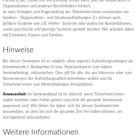
Partnerschaft, Liebe und Versöhnung öffnen kann, was die Kooperation in
Organisationen und anderen Berufsfeldern fördert.
Je nach Anliegen und Fragestellung der Teilnehmer:innen verwenden wir
Familien-, Organisations- und Strukturaufstellungen. Es können auch
größere Systeme wie z.B. Helfer- Systeme oder politische Konstellationen,
sowie psychische und geistige Systeme gestellt werden. Wir arbeiten dabei
mit Einzelnen, Paaren und Familien.
Hinweise
Bei diesen Seminaren ist es möglich, ohne eigenes Aufstellungsanliegen als
teilnehmende/r Beobachter:in bzw. Repräsentant:in zum halben
Seminarbeitrag mitzumachen. Dies gilt für alle, die aus Interesse oder zum
Kennenlernen der Aufstellungsarbeit teilnehmen wollen und für
Teilnehmer:innen von Weiterbildungen (Hospitation).
Anwesenheit:
Im Seminarablauf ist es störend, wenn Teilnehmer:innen
später kommen oder früher gehen und nicht die gesamte Seminarzeit
anwesend sind. Wir bitten Sie daher, sich für diesen Seminartermin
anzumelden, an dem Sie sich die gesamte Zeit frei halten können, um
durchgehend teilzunehmen.
Weitere Informationen