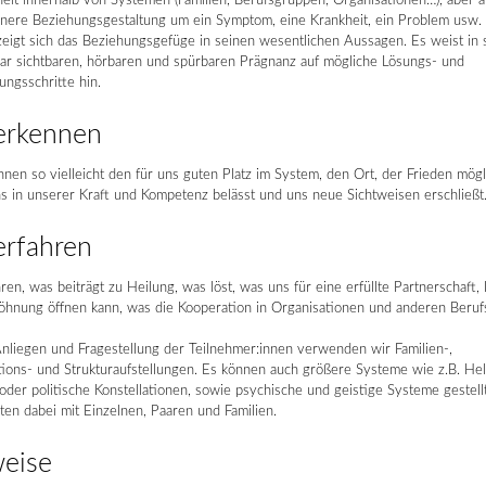
eit innerhalb von Systemen (Familien, Berufsgruppen, Organisationen…), aber 
nnere Beziehungsgestaltung um ein Symptom, eine Krankheit, ein Problem usw.
 zeigt sich das Beziehungsgefüge in seinen wesentlichen Aussagen. Es weist in 
bar sichtbaren, hörbaren und spürbaren Prägnanz auf mögliche Lösungs- und
ngsschritte hin.
erkennen
nen so vielleicht den für uns guten Platz im System, den Ort, der Frieden mögl
s in unserer Kraft und Kompetenz belässt und uns neue Sichtweisen erschließt
erfahren
ren, was beiträgt zu Heilung, was löst, was uns für eine erfüllte Partnerschaft,
öhnung öffnen kann, was die Kooperation in Organisationen und anderen Beruf
nliegen und Fragestellung der Teilnehmer:innen verwenden wir Familien-,
ions- und Strukturaufstellungen. Es können auch größere Systeme wie z.B. Hel
der politische Konstellationen, sowie psychische und geistige Systeme gestell
ten dabei mit Einzelnen, Paaren und Familien.
eise