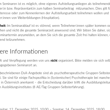
n Seminaren ist es möglich, ohne eigenes Aufstellungsanliegen als teilnehmend
r:in bzw. Repräsentant:in zum halben Seminarbeitrag mitzumachen. Dies gilt für
nteresse oder zum Kennenlernen der Aufstellungsarbeit teilnehmen wollen und 
r:innen von Weiterbildungen (Hospitation).
eit:
Im Seminarablauf ist es störend, wenn Teilnehmer:innen später kommen o
hen und nicht die gesamte Seminarzeit anwesend sind. Wir bitten Sie daher, sic
minartermin anzumelden, an dem Sie sich die gesamte Zeit frei halten können,
end teilzunehmen.
ere Informationen
ft und Verpflegung werden von uns
nicht
organisiert. Bitte melden sie sich sel
angegebenen Seminarort an.
r beschriebenen DsA-Angebote sind als psychotherapeutische Gruppen-Selbste
. Sie sind für einige Fachspezifika in (Systemischer) Psychotherapie bei manch
n in Österreich anerkannt – die Entscheidung darüber trifft die Ausbildungsleit
n Ausbildungsinstitutes (8 AE/Tag Gruppen-Selbsterfahrung).
reitag, 12. Dezember 2025, 10:00 – Sonntag, 14. Dezember 2025, 18:00