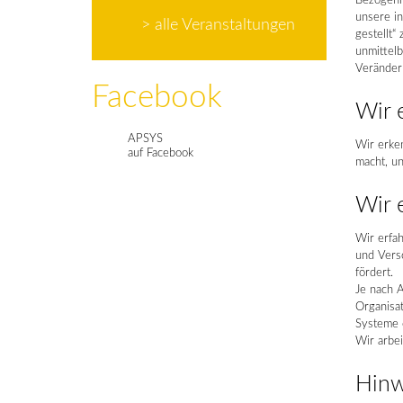
Bezogenh
unsere i
> alle Veranstaltungen
gestellt“
unmittel
Veränderu
Facebook
Wir 
APSYS
Wir erken
auf Facebook
macht, un
Wir 
Wir erfah
und Vers
fördert.
Je nach A
Organisat
Systeme o
Wir arbei
Hinw