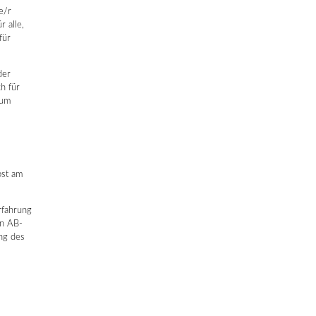
e/r
 alle,
für
der
h für
 um
bst am
rfahrung
en AB-
ung des