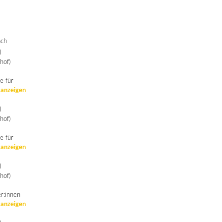
ach
l
hof)
e für
 anzeigen
l
hof)
e für
 anzeigen
l
hof)
er:innen
 anzeigen