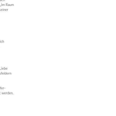
auch
 „Im Raum
seiner
ich
.
 Liebe
sfeldern
fer-
t werden.