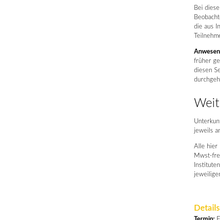
Bei diese
Beobachte
die aus I
Teilnehme
Anwesenh
früher ge
diesen Se
durchgeh
Weit
Unterkun
jeweils 
Alle hie
Mwst-frei
Institute
jeweilige
Details
Termin:
F