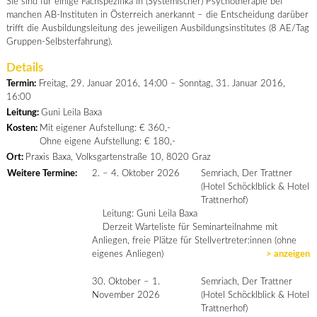
Sie sind für einige Fachspezifika in (Systemischer) Psychotherapie bei
manchen AB-Instituten in Österreich anerkannt – die Entscheidung darüber
trifft die Ausbildungsleitung des jeweiligen Ausbildungsinstitutes (8 AE/Tag
Gruppen-Selbsterfahrung).
Details
Termin:
Freitag, 29. Januar 2016, 14:00 – Sonntag, 31. Januar 2016,
16:00
Leitung:
Guni Leila Baxa
Kosten:
Mit eigener Aufstellung: € 360,-
Ohne eigene Aufstellung: € 180,-
Ort:
Praxis Baxa, Volksgartenstraße 10, 8020 Graz
Weitere Termine:
2. – 4. Oktober 2026
Semriach, Der Trattner
(Hotel Schöcklblick & Hotel
Trattnerhof)
Leitung: Guni Leila Baxa
Derzeit Warteliste für Seminarteilnahme mit
Anliegen, freie Plätze für Stellvertreter:innen (ohne
eigenes Anliegen)
> anzeigen
30. Oktober – 1.
Semriach, Der Trattner
November 2026
(Hotel Schöcklblick & Hotel
Trattnerhof)