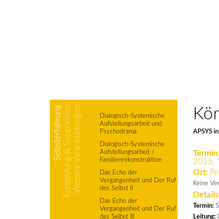
Selbsterfahrung
Fortbildung & Supervision
Weitere Veranstaltungen
Kör
Dialogisch-Systemische
Aufstellungsarbeit und
Psychodrama
APSYS in 
Dialogisch-Systemische
Aufstellungsarbeit /
Termin
Familienrekonstruktion
2015, 
Ort:
Pe
Das Echo der
Vergangenheit und Der Ruf
Keine Ve
des Selbst II
Details
Das Echo der
Termin:
S
Vergangenheit und Der Ruf
des Selbst III
Leitung: