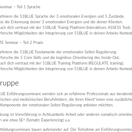
eminar – Teil 1 Sprache
efiniere die 51BLUE Sprache der 3 emotionalen Energien und 5 Zustände.
be die Erkennung deiner 3 emotionalen Energien und die deiner Klienten.
ach dich vertraut mit der 51BLUE Trainig Plattform (Interaktives ASSESS Tool).
rforsche Möglichkeiten der Integrierung von 51BLUE in deinen Arbeits-Kontext
 Seminar – Teil 2 Praxis
efiniere die 51BLUE Fundamente der emotionalen Selbst-Regulierung.
rforsche die 5 Core Skills und die kognitive Orientiering des Inside-Out.
ach dich vertraut mit der 51BLUE Training Plattform (REGULATE training).
rforsche Möglichkeiten der Integrierung von 51BLUE in deinen Arbeits-Kontext
gruppe
UE Enführungsseminare wenden sich an erfahrene Professionals aus beratend
ischen und medizinischen Berufsfeldern, die ihren Klient*innen eine zusätzlich
s Komponente der emotionalen Selbst-Regulierung anbieten möchten.
zung ist Vorerfahrung in Achtsamkeits-Arbeit oder anderen somatisch orientie
 wie etwa SE
(Somatic Experiencing) u.a.
®
tbildungsseminare bauen aufeinander auf. Die Teilnahme am Einführungssemina