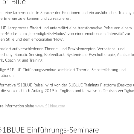
 51Blue
t eine farben-codierte Sprache der Emotionen und ein ausführliches Training 
le Energie zu erkennen und zu regulieren.
UE-Lernprozess fördert und unterstützt eine transformative Reise von einem
ns-Modus’ zum ‚Lebendigkeits-Modus‘, von einer emotionalen ‘Intensität’ zur
en Stille und dem emotionalen ‘Flow’.
asiert auf verschiedenen Theorie- und Praxiskonzepten: Verhaltens- und
schung, Somatic Sensing, Biofeedback, Systemische Psychotherapie, Achtsamkei
k, Coaching und Training.
ilige 51BLUE Einführungsseminar kombiniert Theorie, Selbsterfahrung und
ationen.
sformative ‘51BLUE Reise’, wird von der 51BLUE Trainings Plattform (Desktop
, die vorausichtlich Anfang 2019 in Englisch und teilweise in Deutsch verfügbar
re information siehe
www.51blue.com
51BLUE Einführungs-Seminare