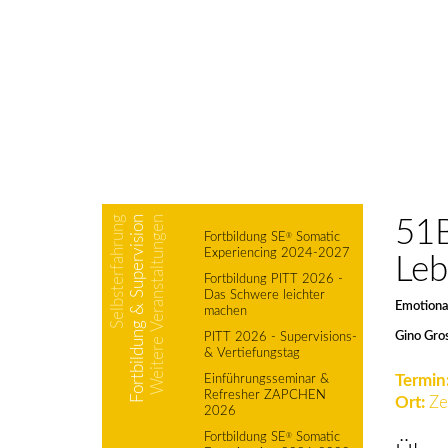
Selbsterfahrung
Fortbildung & Supervision
Weitere Veranstaltungen
51B
Fortbildung SE
Somatic
®
Experiencing 2024-2027
Leb
Fortbildung PITT 2026 -
Das Schwere leichter
Emotional
machen
Gino Gro
PITT 2026 - Supervisions-
& Vertiefungstag
Termin
Einführungsseminar &
Refresher ZAPCHEN
Ort:
Ze
2026
Fortbildung SE
Somatic
®