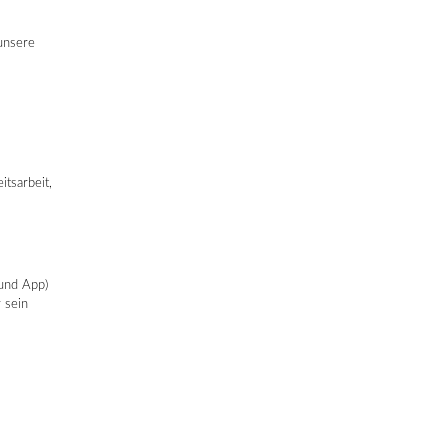
unsere
tsarbeit,
 und App)
 sein