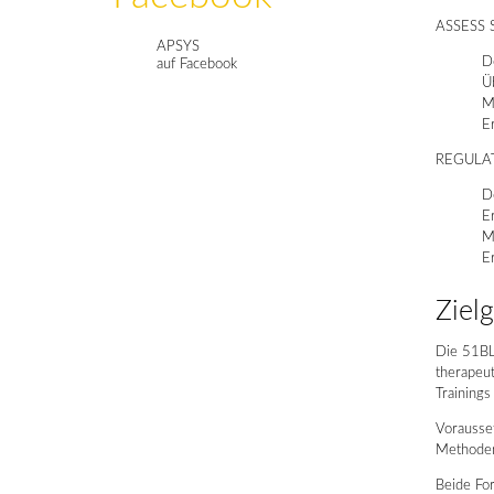
ASSESS S
APSYS
D
auf Facebook
Ü
M
E
REGULATE
D
E
M
E
Ziel
Die 51BL
therapeut
Training
Vorausset
Methoden
Beide For