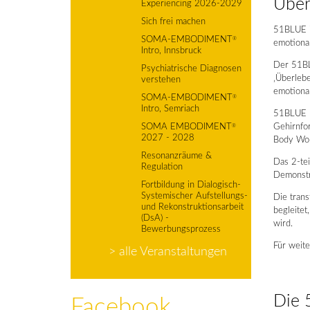
Über
Experiencing 2026-2029
Sich frei machen
51BLUE is
SOMA-EMBODIMENT
®
emotiona
Intro, Innsbruck
Der 51BL
Psychiatrische Diagnosen
‚Überlebe
verstehen
emotional
SOMA-EMBODIMENT
®
Intro, Semriach
51BLUE b
SOMA EMBODIMENT
Gehirnfor
®
2027 - 2028
Body Wor
Resonanzräume &
Das 2-te
Regulation
Demonstr
Fortbildung in Dialogisch-
Systemischer Aufstellungs-
Die tran
und Rekonstruktionsarbeit
begleitet
(DsA) -
wird.
Bewerbungsprozess
Für weite
> alle Veranstaltungen
Die 
Facebook