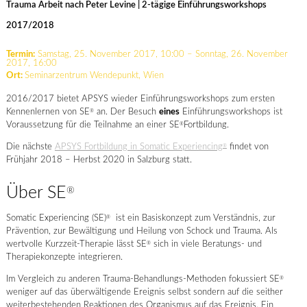
Trauma Arbeit nach Peter Levine | 2-tägige Einführungsworkshops
2017/2018
Termin:
Samstag, 25. November 2017, 10:00 – Sonntag, 26. November
2017, 16:00
Ort:
Seminarzentrum Wendepunkt, Wien
2016/2017 bietet APSYS wieder Einführungsworkshops zum ersten
Kennenlernen von SE
an. Der Besuch
eines
Einführungsworkshops ist
®
Voraussetzung für die Teilnahme an einer SE
Fortbildung.
®
Die nächste
APSYS Fortbildung in Somatic Experiencing
findet von
®
Frühjahr 2018 – Herbst 2020 in Salzburg statt.
Über SE
®
Somatic Experiencing (SE)
ist ein Basiskonzept zum Verständnis, zur
®
Prävention, zur Bewältigung und Heilung von Schock und Trauma. Als
wertvolle Kurzzeit-Therapie lässt SE
sich in viele Beratungs- und
®
Therapiekonzepte integrieren.
Im Vergleich zu anderen Trauma-Behandlungs-Methoden fokussiert SE
®
weniger auf das überwältigende Ereignis selbst sondern auf die seither
weiterbestehenden Reaktionen des Organismus auf das Ereignis. Ein