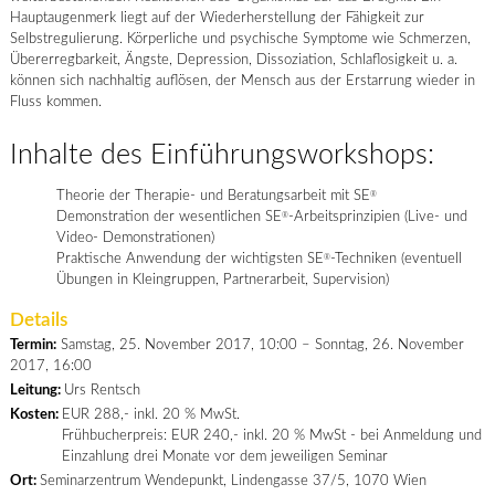
Hauptaugenmerk liegt auf der Wiederherstellung der Fähigkeit zur
Selbstregulierung. Körperliche und psychische Symptome wie Schmerzen,
Übererregbarkeit, Ängste, Depression, Dissoziation, Schlaflosigkeit u. a.
können sich nachhaltig auflösen, der Mensch aus der Erstarrung wieder in
Fluss kommen.
Inhalte des Einführungsworkshops:
Theorie der Therapie- und Beratungsarbeit mit SE
®
Demonstration der wesentlichen SE
-Arbeitsprinzipien (Live- und
®
Video- Demonstrationen)
Praktische Anwendung der wichtigsten SE
-Techniken (eventuell
®
Übungen in Kleingruppen, Partnerarbeit, Supervision)
Details
Termin:
Samstag, 25. November 2017, 10:00 – Sonntag, 26. November
2017, 16:00
Leitung:
Urs Rentsch
Kosten:
EUR 288,- inkl. 20 % MwSt.
Frühbucherpreis: EUR 240,- inkl. 20 % MwSt - bei Anmeldung und
Einzahlung drei Monate vor dem jeweiligen Seminar
Ort:
Seminarzentrum Wendepunkt, Lindengasse 37/5, 1070 Wien