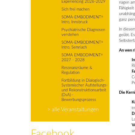
Experiencing 2026-2029
nagen am 
Fähigkeit
Sich frei machen
unabhängi
SOMA-EMBODIMENT
®
ganz pers
Intro, Innsbruck
In diesem
Psychiatrische Diagnosen
verstehen
geübt. E
Selbsterf
SOMA-EMBODIMENT
®
Intro, Semriach
An wen ri
SOMA EMBODIMENT
®
2027 - 2028
I
R
Resonanzräume &
F
Regulation
C
Fortbildung in Dialogisch-
Pr
Systemischer Aufstellungs-
und Rekonstruktionsarbeit
Die Kern
(DsA) -
Bewerbungsprozess
K
en
> alle Veranstaltungen
D
La
V
Facebook
un