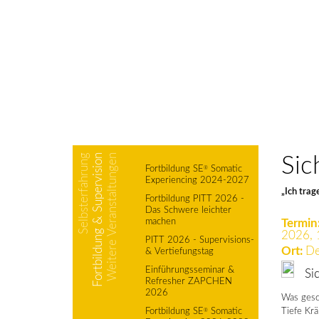
Selbsterfahrung
Fortbildung & Supervision
Weitere Veranstaltungen
Sic
Fortbildung SE
Somatic
®
Experiencing 2024-2027
„Ich tra
Fortbildung PITT 2026 -
Das Schwere leichter
machen
Termin
2026, 
PITT 2026 - Supervisions-
Ort:
De
& Vertiefungstag
Einführungsseminar &
Sich
Refresher ZAPCHEN
2026
Was gesc
Fortbildung SE
Somatic
Tiefe Kr
®