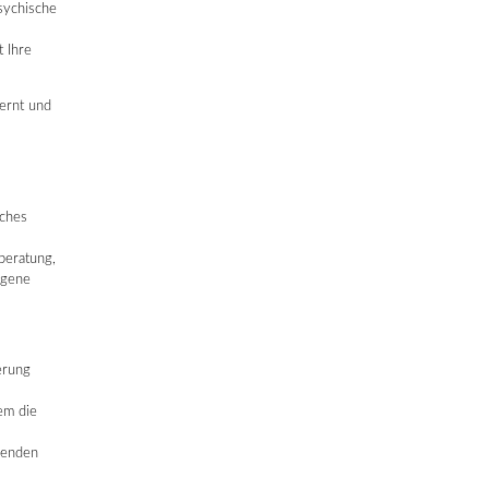
sychische
t Ihre
lernt und
sches
beratung,
igene
erung
em die
wenden