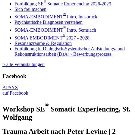
®
Fortbildung SE
Somatic Experiencing 2026-2029
Sich frei machen
®
SOMA-EMBODIMENT
Intro, Innsbruck
Psychiatrische Diagnosen verstehen
®
SOMA-EMBODIMENT
Intro, Semriach
®
SOMA EMBODIMENT
2027 - 2028
Resonanzräume & Regulation
Fortbildung in Dialogisch-Systemischer Aufstellungs- und
Rekonstruktionsarbeit (DsA) - Bewerbungsprozess
> alle Veranstaltungen
Facebook
APSYS
auf Facebook
®
Workshop SE
Somatic Experiencing, St.
Wolfgang
Trauma Arbeit nach Peter Levine | 2-